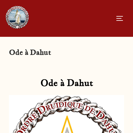
Aller
au
PERM
contenu
Ode à Dahut
Ode à Dahut