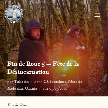
Aller
au
PERM
contenu
Fin de Roue 5 – Fête de la
Désincarnation
par
Taliesin
dans
Célébrations
,
Fêtes de
Publié
Melusina
,
Omnia
sur
05/03/2020
le
Fin de Roue…