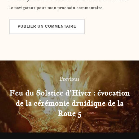
le navigateur pour mon prochain commentaire.
Navigation
Previous
Previous
de
Feu du Solstice d’Hiver : évocation
l’article
de la cérémonie druidique de la
Roue 5